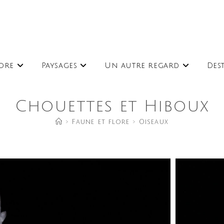
lore
Paysages
Un autre regard
Des
Chouettes et Hiboux
>
Faune et flore
>
Oiseaux